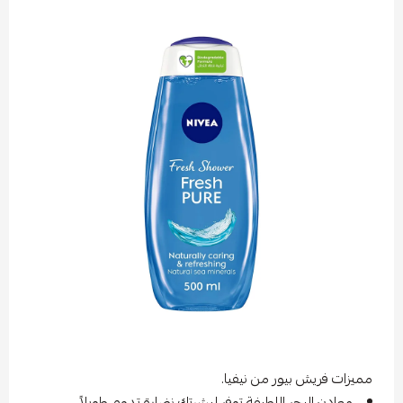
مميزات فريش بيور من نيفيا.
معادن البحر اللطيفة توفر لبشرتك نضارة تدوم طويلاً.