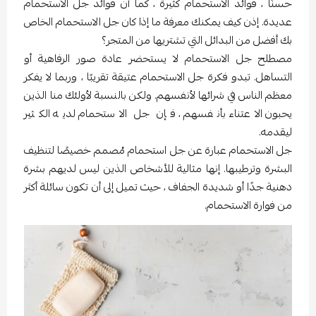
حسنًا ، فوائد الاستحمام كثيرة ، كما أن فوائد جل الاستحمام
عديدة. إذن كيف يمكنك معرفة ما إذا كان جل الاستحمام الخاص
بك أفضل من البدائل التي تشتريها من المتجر؟
مصطلح جل الاستحمام لا يستحضر عادة صور الرفاهية أو
التساهل. تبدو فكرة جل الاستحمام عتيقة تقريبًا ، وربما لا يفكر
معظم الناس في شرائها لأنفسهم. ولكن بالنسبة لأولئك منا الذين
يحبون الاعتناء بأنفسهم ، فإن جل الاستحمام لديه الكثير
ليقدمه.
جل الاستحمام عبارة عن جل استحمام مُصمم خصيصًا لتنظيف
البشرة وترطيبها. إنها مثالية للأشخاص الذين ليس لديهم بشرة
دهنية جدًا أو شديدة الجفاف ، حيث تميل إلى أن تكون سائلة أكثر
من فوارة الاستحمام.